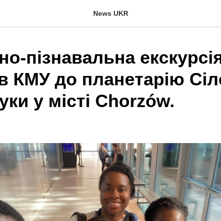
News UKR
но-пізнавальна екскурсі
в КМУ до планетарію Сіл
уки у місті Chorzów.