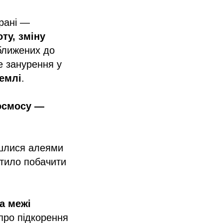
рані —
ту, зміну
ближених до
е занурення у
Землі
.
осмосу —
йшлися алеями
стило побачити
а межі
 про підкорення