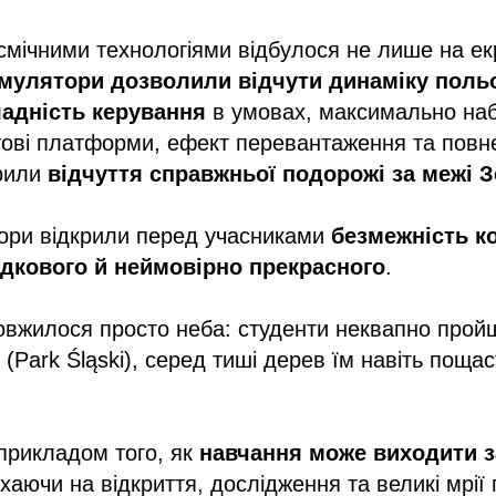
смічними технологіями відбулося не лише на ек
имулятори дозволили відчути динаміку польо
ладність керування
в умовах, максимально на
ові платформи, ефект перевантаження та повн
орили
відчуття справжньої подорожі за межі 
тори відкрили перед учасниками
безмежність к
адкового й неймовірно прекрасного
.
овжилося просто неба: студенти неквапно про
 (Park Śląski), серед тиші дерев їм навіть поща
 прикладом того, як
навчання може виходити з
ихаючи на відкриття, дослідження та великі мрії