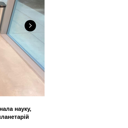
нала науку,
планетарій