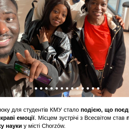
року для студентів КМУ стало
подією, що поєд
скраві емоції
. Місцем зустрічі з Всесвітом став
ку науки
у місті Chorzów.