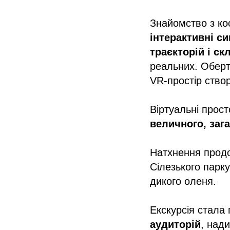
Знайомство з ко
інтерактивні с
траєкторій і ск
реальних. Оберт
VR-простір ств
Віртуальні прос
величного, заг
Натхнення прод
Сілезького парку
дикого оленя.
Екскурсія стала
аудиторій
, над