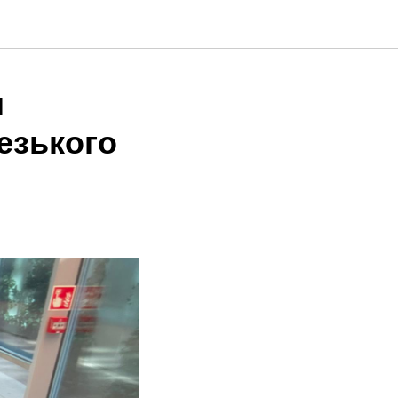
я
езького