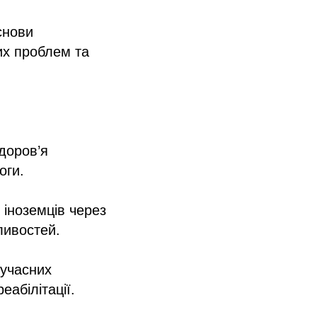
снови
их проблем та
доров’я
оги.
 іноземців через
ливостей.
сучасних
еабілітації.