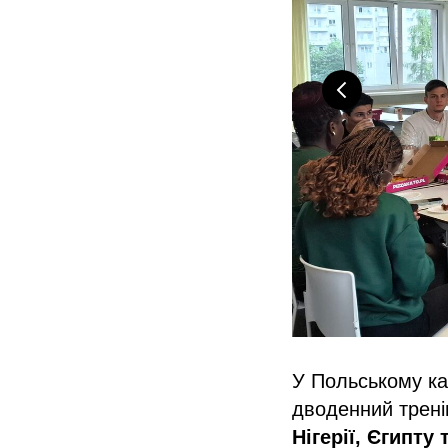
У Польському ка
дводенний трен
Нігерії, Єгипту