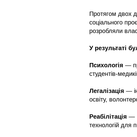
Протягом двох д
соціального про
розробляли власн
У результаті б
Психологія
— пр
студентів-медикі
Легалізація
— ін
освіту, волонте
Реабілітація
— п
технологій для п