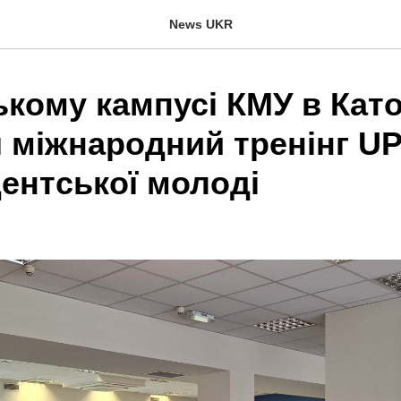
News UKR
кому кампусі КМУ в Като
я міжнародний тренінг U
ентської молоді