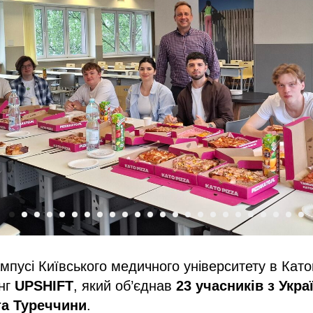
мпусі Київського медичного університету в Като
інг
UPSHIFT
, який об’єднав
23 учасників з Укра
 та Туреччини
.