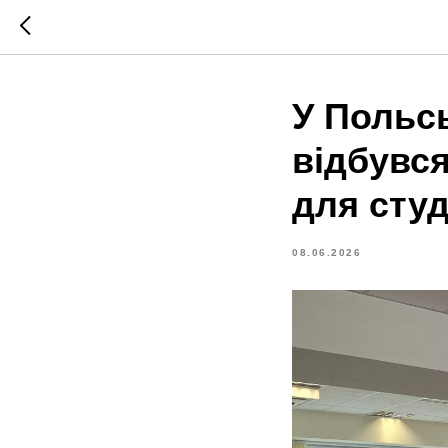
У Польсь
відбувс
для студ
08.06.2026