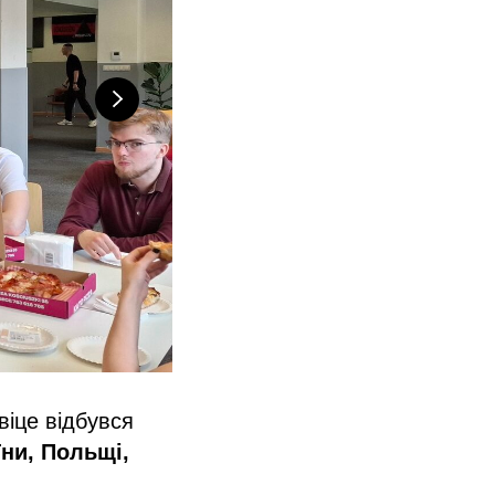
віце відбувся
їни, Польщі,