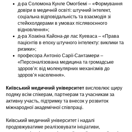
д-ра Соломона Кунле Омогбемі – «Формування
довіри в медичній освіті: штучний інтелект,
соціальна відповідальність та взаємодія зі
стейкхолдерами в умовах післявоєнного
відновлення»;
д-ра Хоакіна Кайона-де лас Куеваса – «Права
пацієнтів в епоху штучного інтелекту: виклики та
ризики»;
професора Антоніо Сарії-Сантамери –
«Персоналізована медицина та громадське
здоровʼя: від молекулярних механізмів до
здоровʼя населення».
Київський медичний університет
висловлює щиру
подяку всім спікерам, партнерам та учасникам за
активну участь, підтримку та внесок у розвиток
міжнародної академічної співпраці.
Київський медичний університет і надалі
продовжуватиме реалізовувати ініціативи,