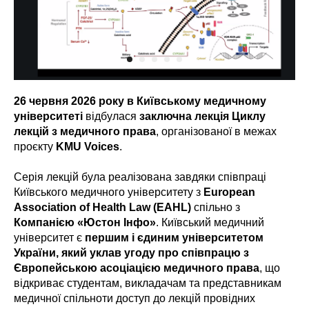
26 червня 2026 року в Київському медичному
університеті
відбулася
заключна лекція Циклу
лекцій з медичного права
, організованої в межах
проєкту
KMU Voices
.
Серія лекцій була реалізована завдяки співпраці
Київського медичного університету з
European
Association of Health Law (EAHL)
спільно з
Компанією «Юстон Інфо»
. Київський медичний
університет є
першим і єдиним університетом
України, який уклав угоду про співпрацю з
Європейською асоціацією медичного права
, що
відкриває студентам, викладачам та представникам
медичної спільноти доступ до лекцій провідних