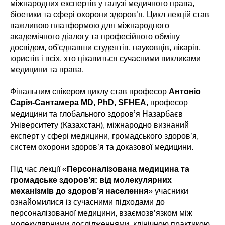
міжнародних експертів у галузі медичного права,
біоетики та сфері охорони здоров’я. Цикл лекцій став
важливою платформою для міжнародного
академічного діалогу та професійного обміну
досвідом, об'єднавши студентів, науковців, лікарів,
юристів і всіх, хто цікавиться сучасними викликами
медицини та права.
Фінальним спікером циклу став професор
Антоніо
Сарія-Сантамера MD, PhD, SFHEA
, професор
медицини та глобального здоров’я Назарбаєв
Університету (Казахстан), міжнародно визнаний
експерт у сфері медицини, громадського здоров’я,
систем охорони здоров’я та доказової медицини.
Під час лекції «
Персоналізована медицина та
громадське здоров’я: від молекулярних
механізмів до здоров’я населення
» учасники
ознайомилися із сучасними підходами до
персоналізованої медицини, взаємозв’язком між
молекулярними дослідженнями, клінічною практикою