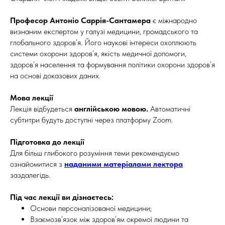
Професор Антоніо Саррія-Сантамера
є міжнародно
визнаним експертом у галузі медицини, громадського та
глобального здоров’я. Його наукові інтереси охоплюють
системи охорони здоров’я, якість медичної допомоги,
здоров’я населення та формування політики охорони здоров’я
на основі доказових даних.
Мова лекції
Лекція відбудеться
англійською мовою.
Автоматичні
субтитри будуть доступні через платформу Zoom.
Підготовка до лекції
Для більш глибокого розуміння теми рекомендуємо
ознайомитися з
наданими матеріалами лектора
заздалегідь.
Під час лекції ви дізнаєтесь:
Основи персоналізованої медицини;
Взаємозв’язок між здоров’ям окремої людини та