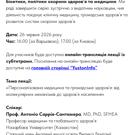
біоетики, політики охорони здоров’я та медицини
. Ми
раді завершити серію зустріччю з видатним науковцем, чия
діяльність поєднує клінічну медицину, громадське здоров’я та
розвиток систем охорони здоров’я.
Дата:
26 червня 2026 року
Час:
16:00 (за Варшавою); 17:00 (за Києвом)
Для учасників буде доступна
онлайн-трансляція лекції із
субтитрами.
Посилання на онлайн-трансляцію буде
доступне на
головній сторінці “YustonInfo”
Тема лекції:
«Персоналізована медицина та громадське здоров’я: від
молекулярних механізмів до здоров’я населення»
Спікер:
Проф. Антоніо Саррія-Сантамера
, MD, PhD, SFHEA
Професор медицини та глобального здоров’я
Назарбаєв Університет (Казахстан)
Старший член Академії вищої освіти Великої Британії