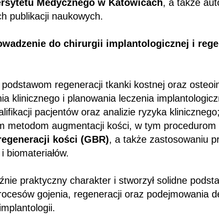
ersytetu Medycznego w Katowicach
, a także aut
 publikacji naukowych.
wadzenie do chirurgii implantologicznej i rege
 podstawom regeneracji tkanki kostnej oraz osteoin
ia klinicznego i planowania leczenia implantologic
lifikacji pacjentów oraz analizie ryzyka klinicznego
 metodom augmentacji kości, w tym procedurom
regeneracji kości (GBR)
, a także zastosowaniu 
i biomateriałów.
nie praktyczny charakter i stworzył solidne podst
ocesów gojenia, regeneracji oraz podejmowania dec
mplantologii.