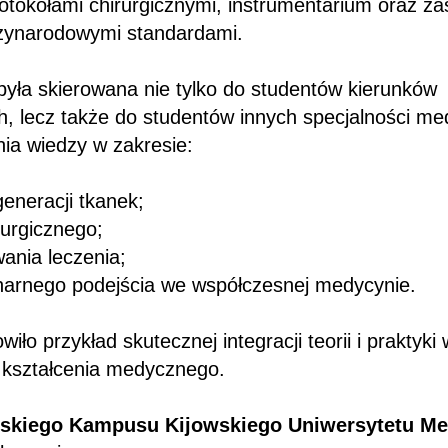
tokołami chirurgicznymi, instrumentarium oraz z
zynarodowymi standardami.
była skierowana nie tylko do studentów kierunków
h, lecz także do studentów innych specjalności me
nia wiedzy w zakresie:
eneracji tkanek;
rurgicznego;
ania leczenia;
inarnego podejścia we współczesnej medycynie.
iło przykład skutecznej integracji teorii i praktyk
 kształcenia medycznego.
lskiego Kampusu Kijowskiego Uniwersytetu M