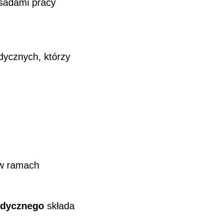
asadami pracy
dycznych, którzy
i w ramach
edycznego
składa