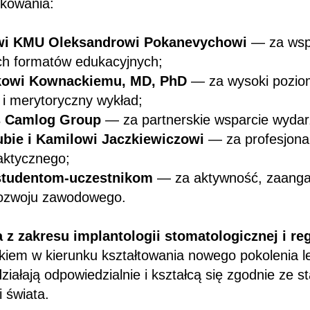
kowania:
wi KMU Oleksandrowi Pokanevychowi
— za wspa
h formatów edukacyjnych;
ckowi Kownackiemu, MD, PhD
— za wysoki pozio
 i merytoryczny wykład;
s Camlog Group
— za partnerskie wsparcie wydar
ubie i Kamilowi Jaczkiewiczowi
— za profesjona
aktycznego;
studentom-uczestnikom
— za aktywność, zaanga
rozwoju zawodowego.
 z zakresu implantologii stomatologicznej i re
kiem w kierunku kształtowania nowego pokolenia le
działają odpowiedzialnie i kształcą się zgodnie ze 
 świata.