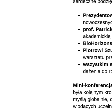
serdeczne podzię
Prezydento
nowoczesnyc
prof. Patri
akademickiej
BioHorizon
Piotrowi Sz
warsztatu pr
wszystkim 
dążenie do 
Mini-konferencja
była kolejnym kro
myślą globalnie, 
wiodących uczelni