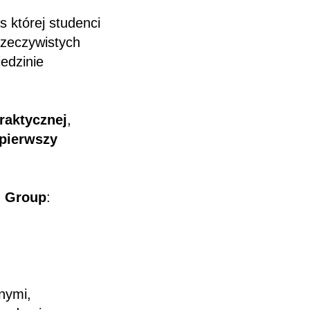
s której studenci
rzeczywistych
edzinie
praktycznej
,
pierwszy
g Group
:
nymi,