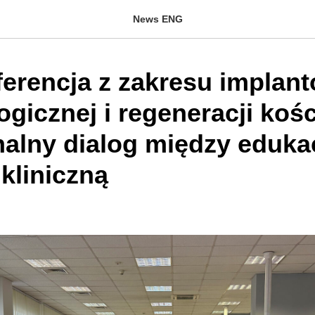
News ENG
erencja z zakresu implant
gicznej i regeneracji kośc
nalny dialog między eduka
kliniczną