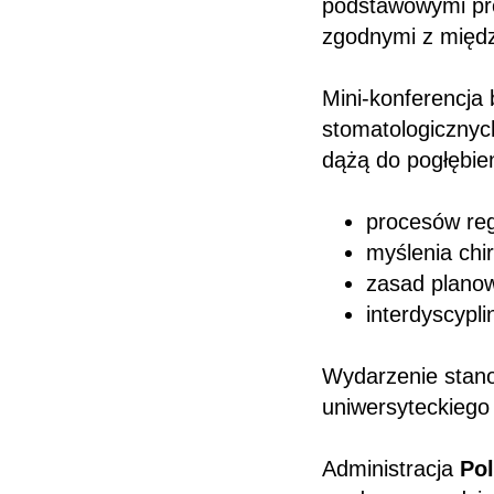
podstawowymi pro
zgodnymi z międ
Mini-konferencja 
stomatologicznyc
dążą do pogłębie
procesów reg
myślenia chi
zasad planow
interdyscypl
Wydarzenie stanow
uniwersyteckiego
Administracja
Po