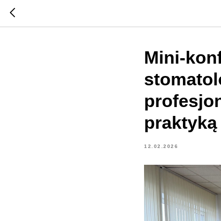
Mini-konf
stomatolo
profesjo
praktyką 
12.02.2026