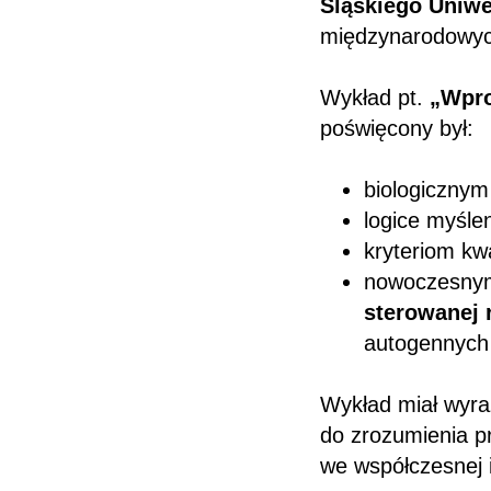
Śląskiego Uniw
międzynarodowych
Wykład pt.
„Wpro
poświęcony był:
biologicznym
logice myślen
kryteriom kwa
nowoczesnym
sterowanej 
autogennych 
Wykład miał wyraź
do zrozumienia pr
we współczesnej i