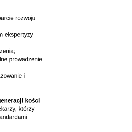
rcie rozwoju
m ekspertyzy
zenia;
lne prowadzenie
żowanie i
generacji kości
karzy, którzy
standardami