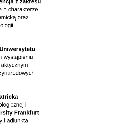
encja z zakresu
 o charakterze
emicką oraz
logii
 Uniwersytetu
m wystąpieniu
praktycznym
ędzynarodowych
.
atricka
logicznej i
rsity Frankfurt
y i adiunkta