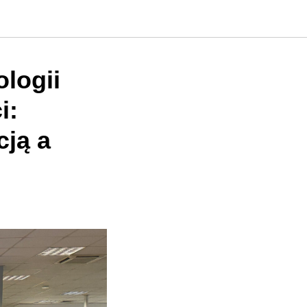
ologii
i:
cją a