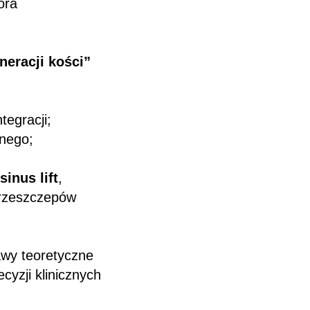
ora
neracji kości”
tegracji;
znego;
;
sinus lift
,
przeszczepów
awy teoretyczne
yzji klinicznych