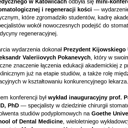
edycznego w Katowicach
odbyła się
mini-konfer
omatologicznej i regeneracji kości
— wydarzenie
ycznym, które zgromadziło studentów, kadrę akad
pecjalistów wokół nowoczesnych podejść do stomato
edycyny regeneracyjnej.
rcia wydarzenia dokonał
Prezydent Kijowskiego
eksandr Valeriiovych Pokanevych
, który w swoi
giczne znaczenie łączenia edukacji akademickiej z 
linicznym już na etapie studiów, a także rolę mi
cyjnych w kształtowaniu konkurencyjnego lekarza
em konferencji był
wykład inauguracyjny prof. P
D, PhD
— specjalisty w dziedzinie chirurgii stomato
bsolwenta studiów podyplomowych na
Goethe Unive
ool of Dental Medicine
, wieloletniego wykładowc