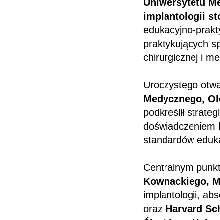
Uniwersytetu M
implantologii st
edukacyjno-prakt
praktykujących s
chirurgicznej i m
Uroczystego otwa
Medycznego, Ol
podkreślił strate
doświadczeniem k
standardów eduka
Centralnym punkt
Kownackiego, M
implantologii, a
oraz
Harvard Sch