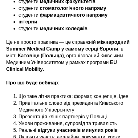
студенти
медичних факультетів
студенти
стоматологічного напряму
студенти
фармацевтичного напряму
інтерни
студенти
медичних коледжів
Це не просто практика — це справжній
міжнародний
Summer Medical Camp у самому серці Європи
, в
місті
Катовіце (Польща)
, організований Київським
Медичним Університетом у рамках програми
EU
Clinical Mobility
.
Про що буде вебінар:
Що таке літня практика: формат, концепція, ідея
Привітальне слово від президента Київського
Медичного Університету
Презентація клінік-партнерів у Польщі
Умови проживання, супровід та тривалість
Реальні
відгуки учасників минулих років
Як взяти участь: дедлайни, документи, кроки