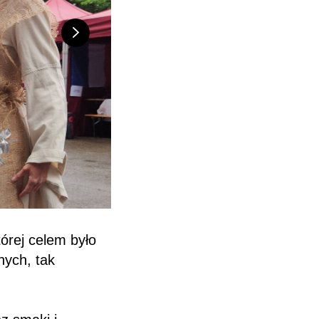
órej celem było
nych, tak