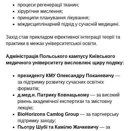
процеси регенерації тканин;
хірургічне мислення;
принципи планування лікування;
міждисциплінарний підхід у сучасній медицині.
Захід став прикладом ефективної інтеграції теорії та
практики в межах університетської освіти.
Адміністрація Польського кампусу Київського
медичного університету висловлює щиру подяку:
президенту КМУ Олександру Поканевичу
—
за підтримку розвитку сучасних освітніх
форматів;
д.мед.н. Патрику Ковнацькому
— за високий
рівень академічної експертизи та змістовну
лекцію;
BioHorizons Camlog Group
— за партнерську
підтримку заходу;
Пьотру Шубі та Камілю Жачкевичу
— за