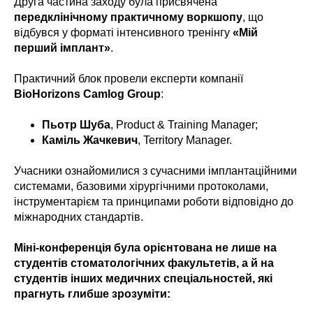
Друга частина заходу була присвячена
передклінічному практичному воркшопу
, що
відбувся у форматі інтенсивного тренінгу
«Мій
перший імплант»
.
Практичний блок провели експерти компанії
BioHorizons Camlog Group
:
Пьотр Шуба
, Product & Training Manager;
Каміль Жачкевич
, Territory Manager.
Учасники ознайомилися з сучасними імплантаційними
системами, базовими хірургічними протоколами,
інструментарієм та принципами роботи відповідно до
міжнародних стандартів.
Міні-конференція була орієнтована не лише на
студентів стоматологічних факультетів, а й на
студентів інших медичних спеціальностей, які
прагнуть глибше зрозуміти: