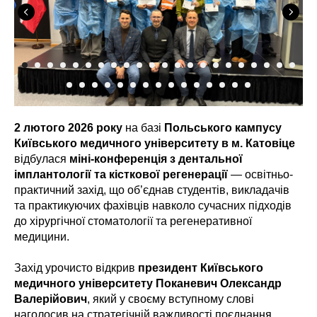
2 лютого 2026 року
на базі
Польського кампусу
Київського медичного університету в м. Катовіце
відбулася
міні-конференція з дентальної
імплантології та кісткової регенерації
— освітньо-
практичний захід, що об’єднав студентів, викладачів
та практикуючих фахівців навколо сучасних підходів
до хірургічної стоматології та регенеративної
медицини.
Захід урочисто відкрив
президент Київського
медичного університету Поканевич Олександр
Валерійович
, який у своєму вступному слові
наголосив на стратегічній важливості поєднання