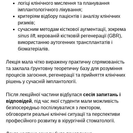
логіці клінічного мислення та планування
імплантологічного лікування;
критеріям відбору пацієнтів і аналізу клінічних
ризиків;
сучасним методам кісткової аугментації, зокрема
sinus lift
, керованій кістковій регенерації (GBR),
використанню аутогенних трансплантатів і
біоматеріалів.
Лекція мала чітко виражену практичну спрямованість
та заклала ґрунтовну теоретичну базу для розуміння
процесів загоєння, регенерації та прийняття клінічних
рішень у сучасній імплантології.
Після лекційної частини відбулася
сесія запитань і
відповідей
, під час якої студенти мали можливість
безпосередньо поспілкуватися з лектором,
обговорити реальні клінічні ситуації та перспективи
професійного розвитку в хірургічній стоматології.