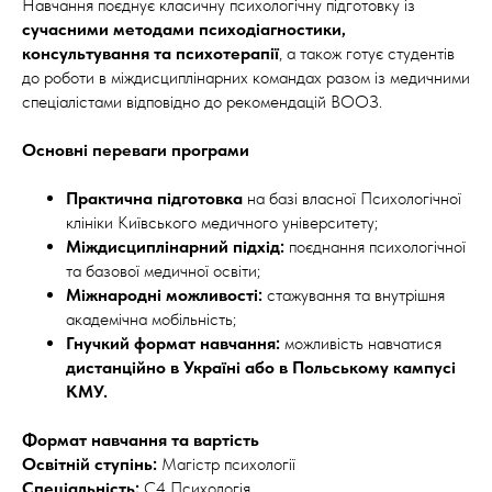
Навчання поєднує класичну психологічну підготовку із
сучасними методами психодіагностики,
консультування та психотерапії
, а також готує студентів
до роботи в міждисциплінарних командах разом із медичними
спеціалістами відповідно до рекомендацій ВООЗ.
Основні переваги програми
Практична підготовка
на базі власної Психологічної
клініки Київського медичного університету;
Міждисциплінарний підхід:
поєднання психологічної
та базової медичної освіти;
Міжнародні можливості:
стажування та внутрішня
академічна мобільність;
Гнучкий формат навчання:
можливість навчатися
дистанційно в Україні або в Польському кампусі
КМУ.
Формат навчання та вартість
Освітній ступінь:
Магістр психології
Спеціальність:
С4 Психологія