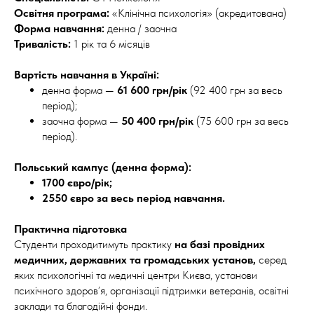
Освітня програма:
«Клінічна психологія» (акредитована)
Форма навчання:
денна / заочна
Тривалість:
1 рік та 6 місяців
Вартість навчання в Україні:
денна форма —
61 600 грн/рік
(92 400 грн за весь
період);
заочна форма —
50 400 грн/рік
(75 600 грн за весь
період).
Польський кампус (денна форма):
1700 євро/рік;
2550 євро за весь період навчання.
Практична підготовка
Студенти проходитимуть практику
на базі провідних
медичних, державних та громадських установ,
серед
яких психологічні та медичні центри Києва, установи
психічного здоров’я, організації підтримки ветеранів, освітні
заклади та благодійні фонди.