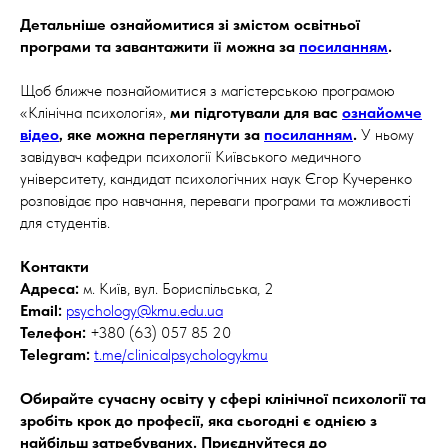
Детальніше ознайомитися зі змістом освітньої
програми та завантажити її можна за
посиланням
.
Щоб ближче познайомитися з магістерською програмою
«Клінічна психологія»,
ми підготували для вас
ознайомче
відео
, яке можна переглянути за
посиланням
.
У ньому
завідувач кафедри психології Київського медичного
університету, кандидат психологічних наук Єгор Кучеренко
розповідає про навчання, переваги програми та можливості
для студентів.
Контакти
Адреса:
м. Київ, вул. Бориспільська, 2
Email:
psychology@kmu.edu.ua
Телефон:
+380 (63) 057 85 20
Telegram:
t.me/clinicalpsychologykmu
Обирайте сучасну освіту у сфері клінічної психології та
зробіть крок до професії, яка сьогодні є однією з
найбільш затребуваних. Приєднуйтеся до