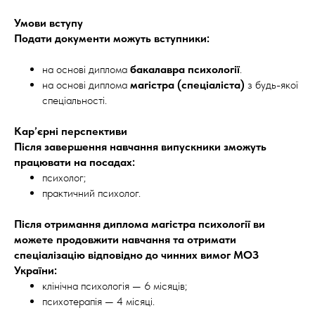
Умови вступу
Подати документи можуть вступники:
на основі диплома
бакалавра психології
.
на основі диплома
магістра (спеціаліста)
з будь-якої
спеціальності.
Кар’єрні перспективи
Після завершення навчання випускники зможуть
працювати на посадах:
психолог;
практичний психолог.
Після отримання диплома магістра психології ви
можете продовжити навчання та отримати
спеціалізацію відповідно до чинних вимог МОЗ
України:
клінічна психологія — 6 місяців;
психотерапія — 4 місяці.