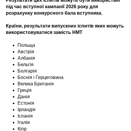
Результати цих іспитів можуть бути використані
під час вступної кампанії 2026 року для
розрахунку конкурсного бала вступника.
Країни, результати випускних іспитів яких можуть
використовуватися замість НМТ
Польща
Австрія
Албанія
Бельгія
Болгарія
Боснія і Герцеговина
Велика Британія
Греція
Данія
Естонія
Ірландія
Іспанія
Італія
Кіпр