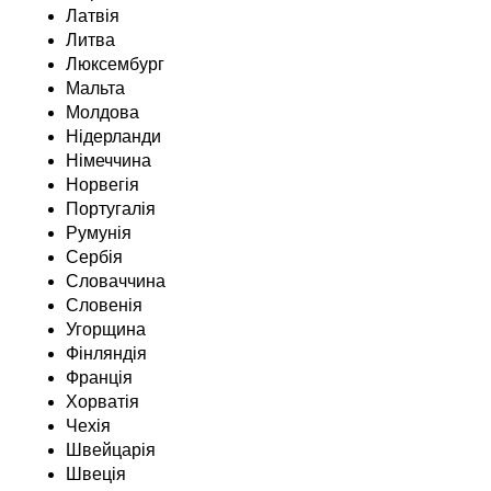
Латвія
Литва
Люксембург
Мальта
Молдова
Нідерланди
Німеччина
Норвегія
Португалія
Румунія
Сербія
Словаччина
Словенія
Угорщина
Фінляндія
Франція
Хорватія
Чехія
Швейцарія
Швеція