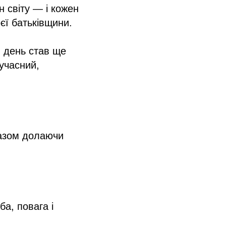
н світу — і кожен
оєї батьківщини.
й день став ще
учасний,
разом долаючи
а, повага і