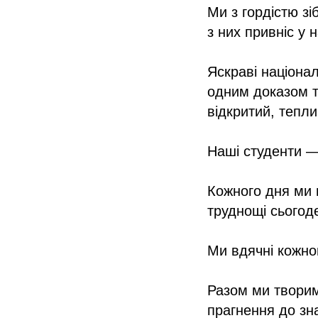
Ми з гордістю зі
з них привніс у 
Яскраві націона
одним доказом т
відкритий, тепли
Наші студенти —
Кожного дня ми 
труднощі сьогод
Ми вдячні кожном
Разом ми творим
прагнення до зн