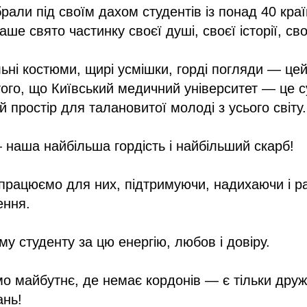
брали під своїм дахом студентів із понад 40 краї
наше свято частинку своєї душі, своєї історії, св
льні костюми, щирі усмішки, горді погляди — це
ого, що Київський медичний університет — це с
й простір для талановитої молоді з усього світу.
 наша найбільша гордість і найбільший скарб!
працюємо для них, підтримуючи, надихаючи і 
ення.
у студенту за цю енергію, любов і довіру.
о майбутнє, де немає кордонів — є тільки дружб
ань!