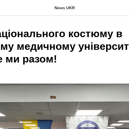
News UKR
аціонального костюму в
ому медичному університ
ле ми разом!