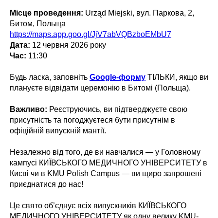
Місце проведення:
Urząd Miejski, вул. Паркова, 2,
Битом, Польща
https://maps.app.goo.gl/JjV7abVQBzboEMbU7
Дата:
12 червня 2026 року
Час:
11:30
Будь ласка, заповніть
Google-форму
ТІЛЬКИ, якщо ви
плануєте відвідати церемонію в Битомі (Польща).
Важливо:
Реєструючись, ви підтверджуєте свою
присутність та погоджуєтеся бути присутнім в
офіційній випускній мантії.
Незалежно від того, де ви навчалися — у Головному
кампусі КИЇВСЬКОГО МЕДИЧНОГО УНІВЕРСИТЕТУ в
Києві чи в KMU Polish Campus — ви щиро запрошені
приєднатися до нас!
Це свято об’єднує всіх випускників КИЇВСЬКОГО
МЕДИЧНОГО УНІВЕРСИТЕТУ як одну велику KMU-