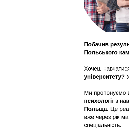
Побачив резуль
Польського кам
Хочеш навчатис
університету?
У
Ми пропонуємо в
психології
з на
Польща
. Це ре
вже через рік м
спеціальність.