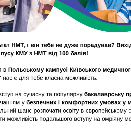
тат НМТ, і він тебе не дуже порадував?
Вихі
пусу КМУ з НМТ від 100 балів!
я в
Польському кампусі Київського медичног
 нас є для тебе класна можливість.
ступ на сучасну та популярну
бакалаврську п
вчанням у
безпечних і комфортних умовах у мі
альний шанс розпочати освіту в європейському 
ати можливість подальшого вступу на омріяну м