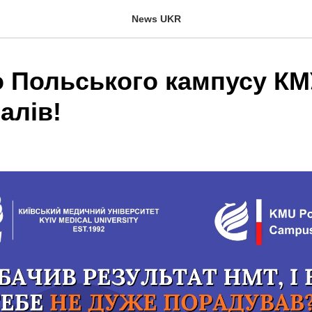
News UKR
о Польського кампусу КМ
балів!