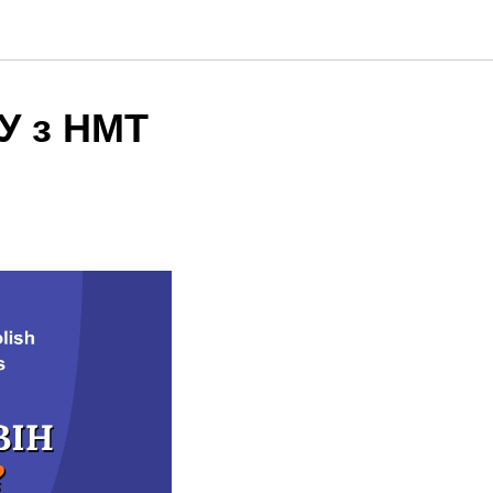
У з НМТ