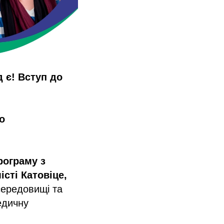
д є! Вступ до
о
рограму з
сті Катовіце,
середовищі та
едичну