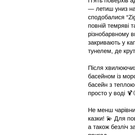
П’ять поверхів а
— летиш униз на
сподобалися “Zi
повній темряві т
різнобарвному вир
закривають у ка
тунелем, де кру
Після хвилюючих
басейном із мор
басейн з теплою
просто у воді 
Не менш чарівним
казки! 💫 Для по
а також безліч 