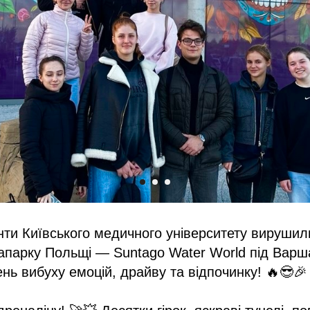
нти Київського медичного університету вирушил
апарку Польщі — Suntago Water World під Варш
нь вибуху емоцій, драйву та відпочинку! 🔥😎🎉