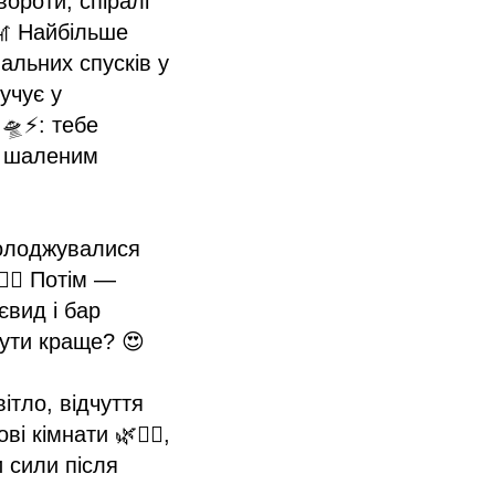
вороти, спіралі
🎢 Найбільше
альних спусків у
учує у
 🛸⚡: тебе
з шаленим
солоджувалися
‍♀️ Потім —
євид і бар
бути краще? 😍
ітло, відчуття
 кімнати 🌿🧖‍♀️,
 сили після