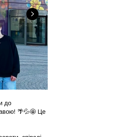
и до
авою! 🌴💦🤩 Це