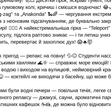
дреналіну! 🚀💥 Десятки гірок, яскраві тунелі, по
 гумовому колі, кричиш і смієшся водночас! 😂
g-zag” та „Anakonda” 🐍🌈 — чергування екстрем
а з неоновим підсвічуванням, де буквально закр
і! 😵‍💫💫 А найекстремальніша гірка — “Teleport”
псулу, підлога раптово зникає — і ти летиш уни
тить, перевертає й захоплює дух! 😱🔥🤯
 пригод — релакс на повну! 💦😌 Студенти на
ськими хвилями 🌊🌞 — справжнє море емоцій! 🏄
 водою і виходом на вулицю❄️, неймовірний кра
😋 — коктейлі не виходячи з басейну, що може 
и були водні печери — повільна течія, легке св
вного релаксу — джакузі, сауни, ароматичні парові
затишних кафешок ☕🍰, де можна було відновити