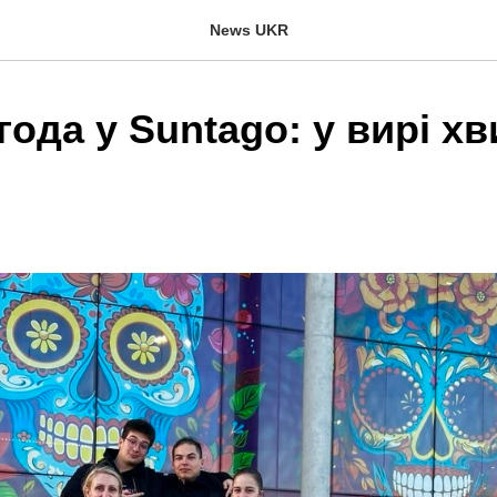
News UKR
ода у Suntago: у вирі хв