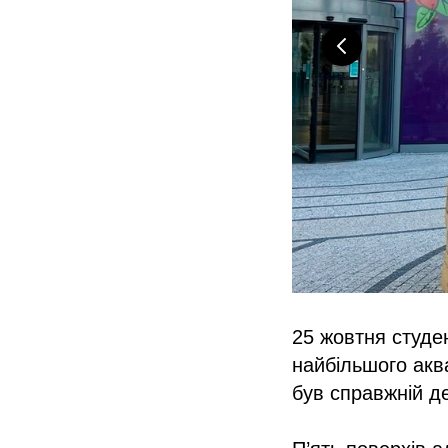
25 жовтня студе
найбільшого акв
був справжній де