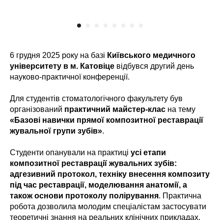
6 грудня 2025 року на базі
Київського медичного
університету в м. Катовіце
відбувся другий день
науково-практичної конференції.
Для студентів стоматологічного факультету був
організований
практичний майстер-клас
на тему
«Базові навички прямої композитної реставрації
жувальної групи зубів»
.
Студенти опанували на практиці
усі етапи
композитної реставрації жувальних зубів:
адгезивний протокол, техніку внесення композиту
під час реставрації, моделювання анатомії, а
також основи протоколу полірування
. Практична
робота дозволила молодим спеціалістам застосувати
теоретичні знання на реальних клінічних прикладах,