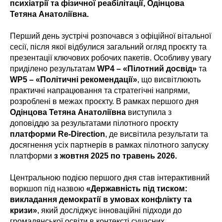
психіатрії та фізичної реабілітації, Одінцова
Тетяна Анатоліївна.
Перший день зустрічі розпочався з офіційної вітальної
сесії, після якої відбулися загальний огляд проєкту та
презентації ключових робочих пакетів. Особливу увагу
приділено результатам
WP4 – «Пілотний досвід»
та
WP5 – «Політичні рекомендації»
, що висвітлюють
практичні напрацювання та стратегічні напрями,
розроблені в межах проєкту. В рамках першого дня
Одінцова Тетяна Анатоліївна
виступила з
доповіддю за результатами пілотного проєкту
платформи Re-Direction
, де висвітила результати та
досягнення усіх партнерів в рамках пілотного запуску
платформи
з жовтня 2025 по травень 2026.
Центральною подією першого дня став інтерактивний
воркшоп під назвою
«Державність під тиском:
викладання демократії в умовах конфлікту та
кризи»
, який досліджує інноваційні підходи до
громадянської освіти в контексті сучасних