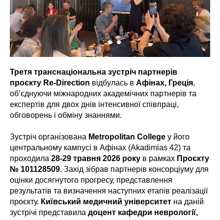
Третя транснаціональна зустріч партнерів
проєкту Re-Direction
відбулась в
Афінах, Греція
,
об’єднуючи міжнародних академічних партнерів та
експертів для двох днів інтенсивної співпраці,
обговорень і обміну знаннями.
Зустріч організована
Metropolitan College
у його
центральному кампусі в Афінах (Akadimias 42) та
проходила
28-29 травня 2026 року
в рамках
Проєкту
№ 101128509
. Захід зібрав партнерів консорціуму для
оцінки досягнутого прогресу, представлення
результатів та визначення наступних етапів реалізації
проєкту.
Київський медичний університет
на даній
зустрічі представила
доцент кафедри неврології,