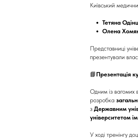
Київський медични
Тетяна Одін
Олена Хомя
Представниці унів
презентували влас
📘
Презентація к
Одним із вагомих 
розробка
загальн
з
Державним унів
університетом і
У ході тренінгу до