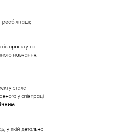
 реабілітації;
тів проєкту та
йного навчання.
оєкту стала
ореного у співпраці
ічним
ь, у якій детально