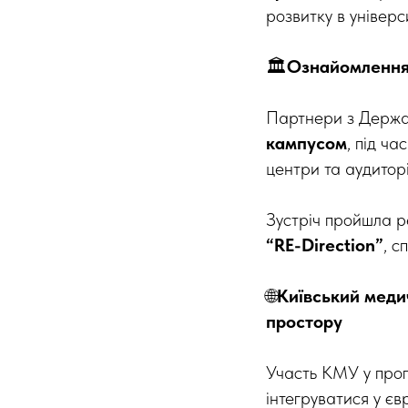
розвитку в універси
🏛
Ознайомлення 
Партнери з Держав
кампусом
, під ч
центри та аудиторі
Зустріч пройшла р
“RE-Direction”
, с
🌐
Київський меди
простору
Участь КМУ у про
інтегруватися у єв