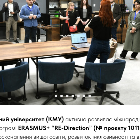
ний університет (КМУ)
активно розвиває міжнародн
рограмі
ERASMUS+ “RE-Direction” (№ проєкту 101
сконалення вищої освіти, розвиток інклюзивності та