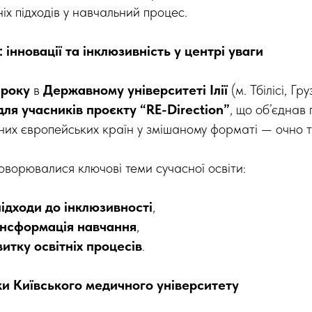
ніх підходів у навчальний процес.
ї: інновації та інклюзивність у центрі уваги
 року
в
Державному університеті Ілії
(м. Тбілісі, Гру
для учасників проєкту “RE-Direction”
, що об’єднав
ізних європейських країн у змішаному форматі — очно 
оворювалися ключові теми сучасної освіти:
підходи до інклюзивності
,
нсформація навчання
,
витку освітніх процесів
.
и Київського медичного університету