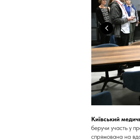
Київський медич
беручи участь у п
спрямована на вдо