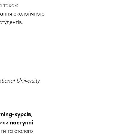
а також
вання екологічного
студентів.
tional University
ning-курсів
,
чили
наступні
ти та сталого