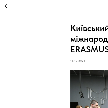
Київськи
міжнарод
ERASMUS+
15.10.2025