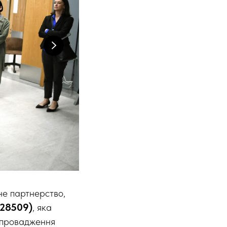
е партнерство,
128509)
, яка
 впровадження