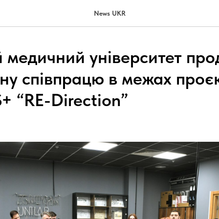
News UKR
й медичний університет пр
ну співпрацю в межах проє
 “RE-Direction”