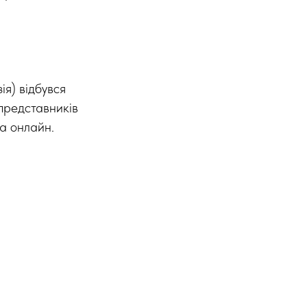
зія) відбувся
 представників
та онлайн.