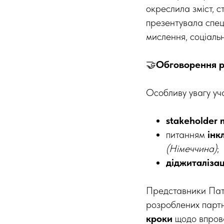
окреслила зміст, с
презентувала спец
мислення, соціальн
🤝
Обговорення ре
Особливу увагу уч
stakeholder
питанням
інк
(Німеччина)
;
діджиталізац
Представники Патр
розроблених партн
кроки
щодо впрова