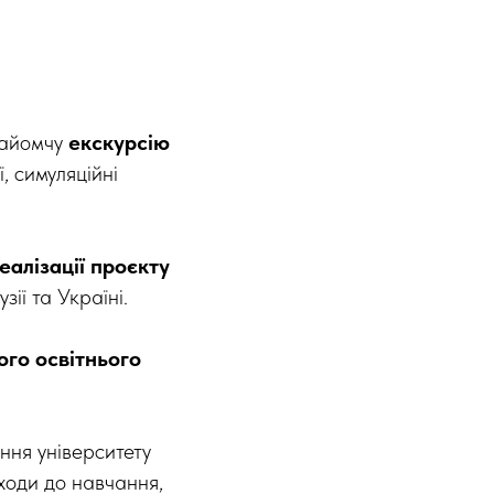
знайомчу
екскурсію
, симуляційні
еалізації проєкту
ії та Україні.
го освітнього
ння університету
дходи до навчання,