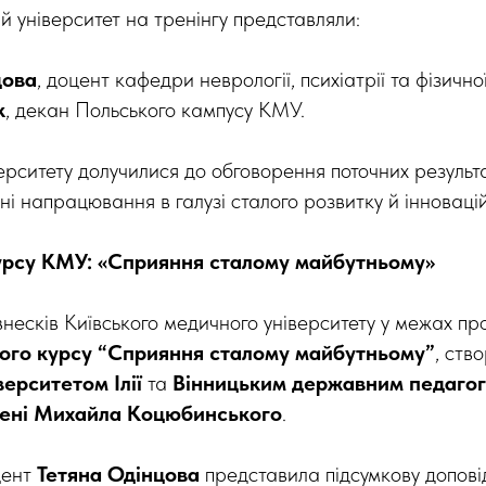
й університет на тренінгу представляли:
цова
, доцент кафедри неврології, психіатрії та фізичної
к
, декан Польського кампусу КМУ.
ерситету долучилися до обговорення поточних результа
ні напрацювання в галузі сталого розвитку й інноваці
урсу КМУ: «Сприяння сталому майбутньому»
внесків Київського медичного університету у межах пр
ого курсу “Сприяння сталому майбутньому”
, ств
ерситетом Ілії
та
Вінницьким державним педагог
мені Михайла Коцюбинського
.
цент
Тетяна Одінцова
представила підсумкову доповід