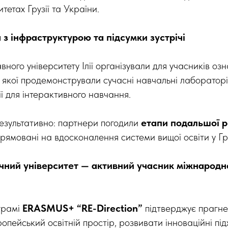
тетах Грузії та України.
з інфраструктурою та підсумки зустрічі
ного університету Ілії організували для учасників о
ас якої продемонстрували сучасні навчальні лабораторії
ї для інтерактивного навчання.
езультативно: партнери погодили
етапи подальшої р
прямовані на вдосконалення системи вищої освіти у Груз
чний університет — активний учасник міжнародно
грамі
ERASMUS+ “RE-Direction”
підтверджує прагне
ропейський освітній простір, розвивати інноваційні пі