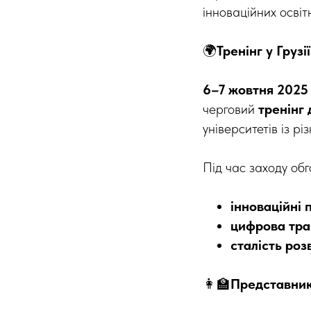
інноваційних освіт
🌍
Тренінг у Грузі
6–7 жовтня 2025
черговий
тренінг 
університетів із р
Під час заходу обг
інноваційні 
цифрова тра
сталість роз
👩‍🏫
Представник