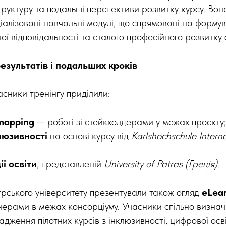
труктуру та подальші перспективи розвитку курсу. Вон
іалізовані навчальні модулі, що спрямовані на форму
ої відповідальності та сталого професійного розвитку 
зультатів і подальших кроків
асники тренінгу приділили:
 mapping
— роботі зі стейкхолдерами у межах проєкту;
люзивності
на основі курсу від
Karlshochschule Interna
ії освіти
, представленій
University of Patras (Греція)
.
ського університету презентували також огляд
eLear
ерами в межах консорціуму. Учасники спільно визна
дження пілотних курсів з інклюзивності, цифрової осві