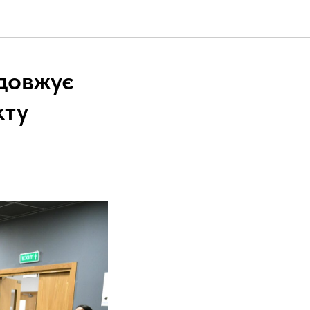
одовжує
кту